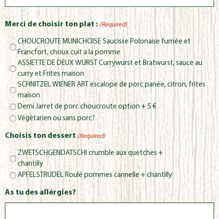
Merci de choisir ton plat :
(Required)
CHOUCROUTE MUNICHOISE Saucisse Polonaise fumée et
Francfort, choux cuit a la pomme
ASSIETTE DE DEUX WURST Currywurst et Bratwurst, sauce au
curry et Frites maison
SCHNITZEL WIENER ART escalope de porc panée, citron, frites
maison
Demi Jarret de porc choucroute option + 5 €
Végétarien ou sans porc?
Choisis ton dessert
(Required)
ZWETSCHGENDATSCHI crumble aux quetches +
chantilly
APFELSTRUDEL Roulé pommes cannelle + chantilly
As tu des allérgies?