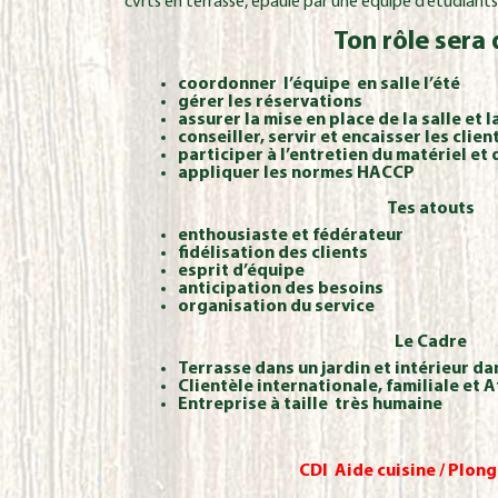
cvrts en terrasse, épaulé par une équipe d’étudiants
Ton rôle sera 
coordonner l’équipe en salle l’été
gérer les réservations
assurer la mise en place de
la salle et 
conseiller, servir et encaisser les clien
participer à l’entretien du matériel et
appliquer les normes HACCP
Tes atouts
enthousiaste et fédérateur
fidélisation des clients
esprit d’équipe
anticipation des besoins
organisation du service
Le Cadre
Terrasse dans un jardin et intérieur da
Clientèle internationale, familiale et 
Entreprise à taille très humaine
CDI Aide cuisine / Plong