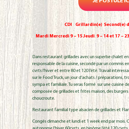
JE POSTULE IC
Elodie et 
Cliquer ici
CDI Grillardin(e) Second(e) d
Mardi Mercredi 9 – 15 Jeudi 9 – 14 et 17 – 2
Dans restaurant grillades avec un superbe chalet en b
responsable de la cuisine, secondé par un commis en
cvrts l’hiver et entre 80 et 120 l’été. Travail intére
sur le Food Truck, un jour d’achats / préparations, t
sympa et familiale. Tu seras formé sur une cuisine de
composée de grillades et frites maison, des burger
choucroute.
Restaurant familial type alsacien de grillades et Fla
Congés dimanche et lundi et 1 week end par mois. Cu
autonome l’hiver 60cvrts, en binôme l’été 120 cvrts. 