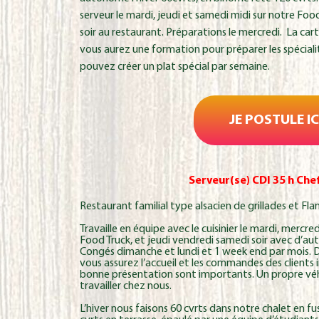
serveur le mardi, jeudi et samedi midi sur notre Foo
soir au restaurant. Préparations le mercredi. La cart
vous aurez une formation pour préparer les spécialit
pouvez créer un plat spécial par semaine.
JE POSTULE IC
Serveur(se) CDI 35 h Che
Restaurant familial type alsacien de grillades et Fl
Travaille en équipe avec le cuisinier le mardi, mercre
Food Truck, et jeudi vendredi samedi soir avec d’aut
Congés dimanche et lundi et 1 week end par mois. Da
vous assurez l’accueil et les commandes des clients i
bonne présentation sont importants. Un propre véhi
travailler chez nous.
L’hiver nous faisons 60 cvrts dans notre chalet en fu