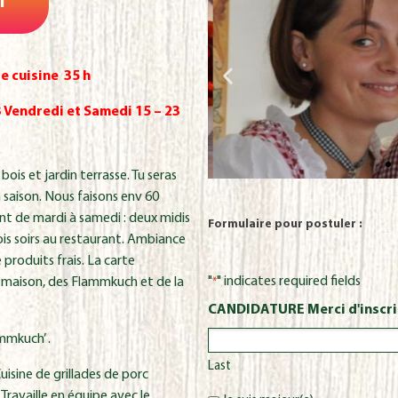
I
Fabian
Tar
e cuisine 35 h
3 Vendredi et Samedi 15 – 23
ois et jardin terrasse. Tu seras
 saison. Nous faisons env 60
ssant de mardi à samedi : deux midis
Formulaire pour postuler :
rois soirs au restaurant. Ambiance
 produits frais. La carte
"
" indicates required fields
s maison, des Flammkuch et de la
*
CANDIDATURE Merci d'inscri
mmkuch’ .
Last
isine de grillades de porc
Travaille en équipe avec le