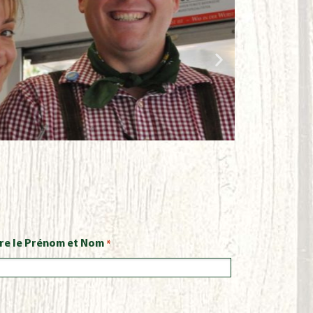
te Flambée
salade grèque
re le Prénom et Nom
*