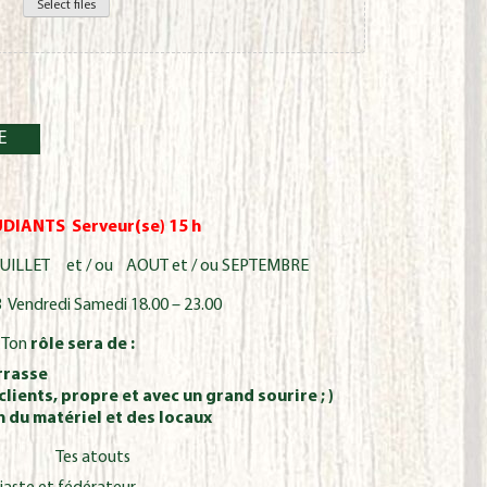
Select files
DIANTS Serveur(se) 15 h
ILLET et / ou AOUT et / ou SEPTEMBRE
3 Vendredi Samedi 18.00 – 23.00
Ton
rôle sera de :
errasse
 clients, propre et avec un grand sourire ; )
en du matériel et des locaux
Tes atouts