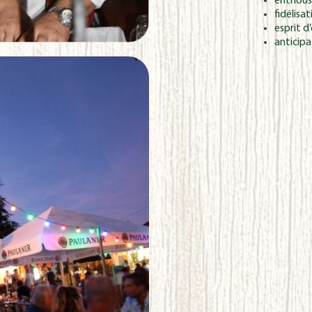
enthous
fidélisat
esprit d
anticipa