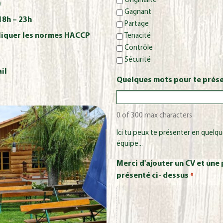
Originalité
)
Gagnant
8h – 23h
Partage
ppliquer les normes HACCP
Tenacité
Contrôle
Sécurité
il
Quelques mots pour te prése
0 of 300 max characters
Ici tu peux te présenter en quelq
équipe...
Merci d'ajouter un CV et une p
présenté ci- dessus
*