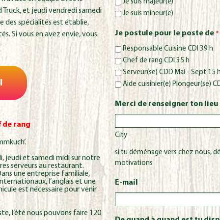
Je suis majeur(e)
d Truck, et jeudi vendredi samedi
Je suis mineur(e)
e des spécialités est établie,
Je postule pour le poste de
és. Si vous en avez envie, vous
*
Responsable Cuisine CDI 39 h
Chef de rang CDI 35 h
Serveur(se) CDD Mai - Sept 15 
I
Aide cuisinier(e) Plongeur(se) 
Merci de renseigner ton lieu
f de rang
City
ammkuch’.
si tu déménage vers chez nous, dé
di, jeudi et samedi midi sur notre
motivations
res serveurs au restaurant.
ns une entreprise familiale,
nternationaux, l’anglais et une
E-mail
cule est nécessaire pour venir
ste, l’été nous pouvons faire 120