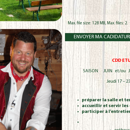
Max. file size: 128 MB, Max. files: 2.
CDD ETU
SAISON JUIN et/ou JU
Jeudi 17 – 2
préparer la salle et t
accueillir et servir les
participer à l’entreti