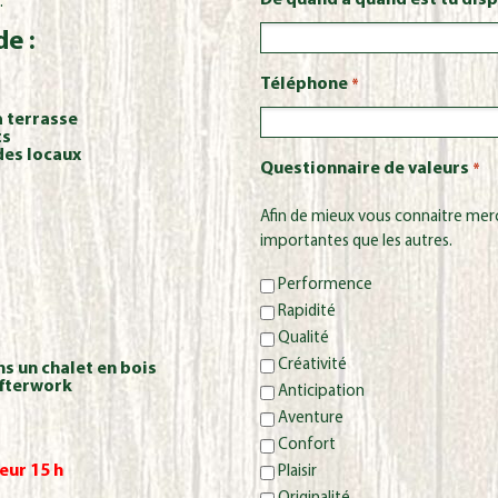
De quand à quand est tu disp
.
de :
Téléphone
*
la terrasse
ts
 des locaux
Questionnaire de valeurs
*
Afin de mieux vous connaitre merci
importantes que les autres.
Performence
Rapidité
Qualité
Créativité
ns un chalet en bois
Afterwork
Anticipation
Aventure
Confort
eur 15 h
Plaisir